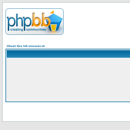
Obsah fóra hifi.slovanet.sk