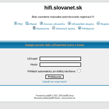
hifi.slovanet.sk
Bolo zavedene manualne potvrdzovanie registracii !!!
FAQ
Hľadať
Zoznam užívateľov
Užívateľské skupiny
Registr
Nastavenia
Súkromné správy
Prihlásenie
Zadajte prosím Vaše užívateľské meno a heslo
Užívateľ:
Heslo:
Prihlásiť automaticky pri ďalšej návšteve:
Zabudli ste svoje heslo?
Powered by
phpBB
© 2001, 2005 phpBB Group
Slovenský preklad
phpBB Slovak
-
www.pcforum.sk