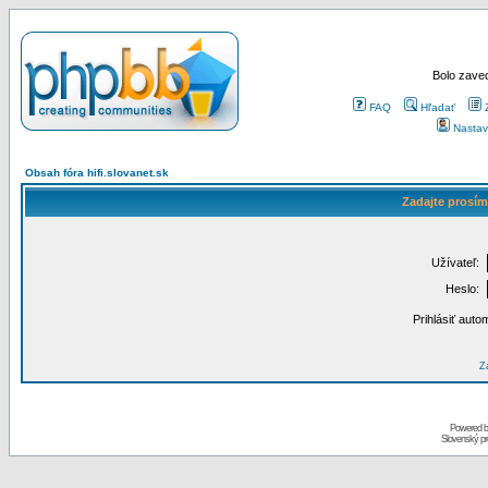
Bolo zaved
FAQ
Hľadať
Nastav
Obsah fóra hifi.slovanet.sk
Zadajte prosím
Užívateľ:
Heslo:
Prihlásiť auto
Za
Powered 
Slovenský p