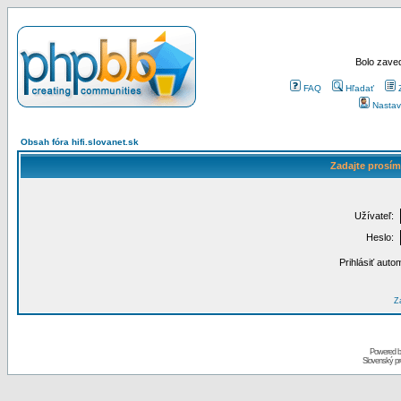
Bolo zaved
FAQ
Hľadať
Nastav
Obsah fóra hifi.slovanet.sk
Zadajte prosím
Užívateľ:
Heslo:
Prihlásiť auto
Za
Powered 
Slovenský p