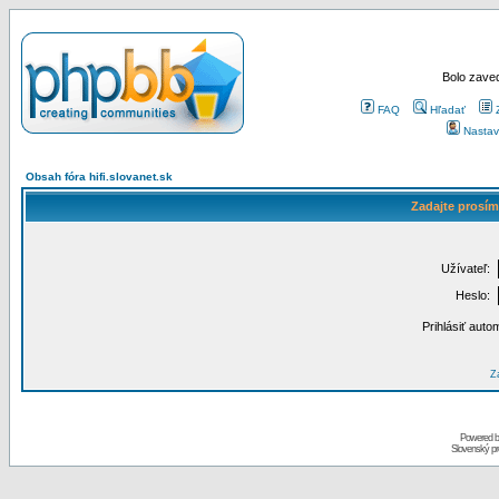
Bolo zaved
FAQ
Hľadať
Nastav
Obsah fóra hifi.slovanet.sk
Zadajte prosím
Užívateľ:
Heslo:
Prihlásiť auto
Za
Powered 
Slovenský p