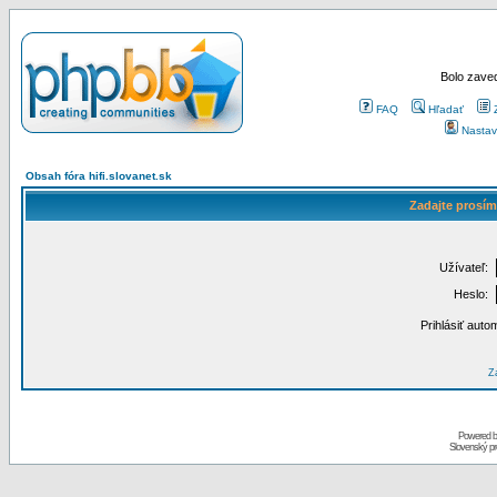
Bolo zaved
FAQ
Hľadať
Nastav
Obsah fóra hifi.slovanet.sk
Zadajte prosím
Užívateľ:
Heslo:
Prihlásiť auto
Za
Powered 
Slovenský p