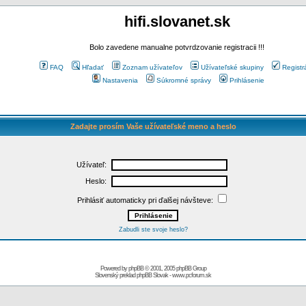
hifi.slovanet.sk
Bolo zavedene manualne potvrdzovanie registracii !!!
FAQ
Hľadať
Zoznam užívateľov
Užívateľské skupiny
Registr
Nastavenia
Súkromné správy
Prihlásenie
Zadajte prosím Vaše užívateľské meno a heslo
Užívateľ:
Heslo:
Prihlásiť automaticky pri ďalšej návšteve:
Zabudli ste svoje heslo?
Powered by
phpBB
© 2001, 2005 phpBB Group
Slovenský preklad
phpBB Slovak
-
www.pcforum.sk