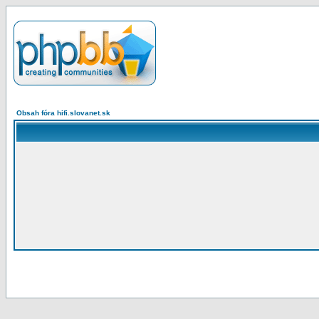
Obsah fóra hifi.slovanet.sk