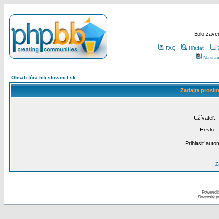
Bolo zaved
FAQ
Hľadať
Nastav
Obsah fóra hifi.slovanet.sk
Zadajte prosím
Užívateľ:
Heslo:
Prihlásiť auto
Za
Powered 
Slovenský p