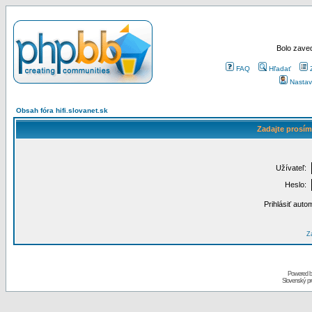
Bolo zaved
FAQ
Hľadať
Nastav
Obsah fóra hifi.slovanet.sk
Zadajte prosím
Užívateľ:
Heslo:
Prihlásiť auto
Za
Powered 
Slovenský p