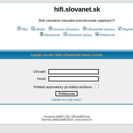
hifi.slovanet.sk
Bolo zavedene manualne potvrdzovanie registracii !!!
FAQ
Hľadať
Zoznam užívateľov
Užívateľské skupiny
Registr
Nastavenia
Súkromné správy
Prihlásenie
Zadajte prosím Vaše užívateľské meno a heslo
Užívateľ:
Heslo:
Prihlásiť automaticky pri ďalšej návšteve:
Zabudli ste svoje heslo?
Powered by
phpBB
© 2001, 2005 phpBB Group
Slovenský preklad
phpBB Slovak
-
www.pcforum.sk