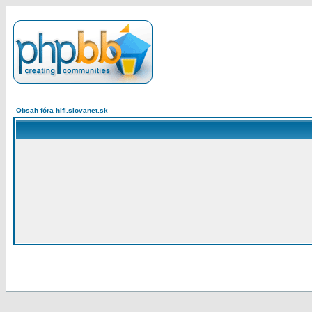
Obsah fóra hifi.slovanet.sk