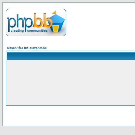
Obsah fóra hifi.slovanet.sk