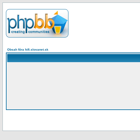
Obsah fóra hifi.slovanet.sk