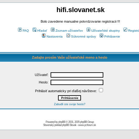
hifi.slovanet.sk
Bolo zavedene manualne potvrdzovanie registracii !!!
FAQ
Hľadať
Zoznam užívateľov
Užívateľské skupiny
Registr
Nastavenia
Súkromné správy
Prihlásenie
Zadajte prosím Vaše užívateľské meno a heslo
Užívateľ:
Heslo:
Prihlásiť automaticky pri ďalšej návšteve:
Zabudli ste svoje heslo?
Powered by
phpBB
© 2001, 2005 phpBB Group
Slovenský preklad
phpBB Slovak
-
www.pcforum.sk