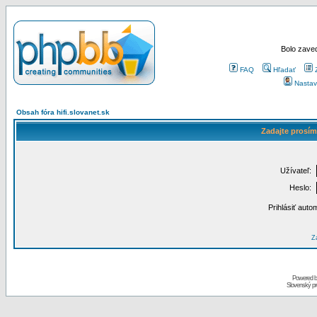
Bolo zaved
FAQ
Hľadať
Nastav
Obsah fóra hifi.slovanet.sk
Zadajte prosím
Užívateľ:
Heslo:
Prihlásiť auto
Za
Powered 
Slovenský p