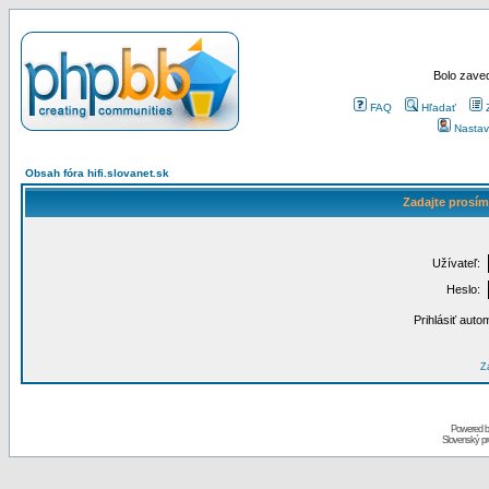
Bolo zaved
FAQ
Hľadať
Nastav
Obsah fóra hifi.slovanet.sk
Zadajte prosím
Užívateľ:
Heslo:
Prihlásiť auto
Za
Powered 
Slovenský p