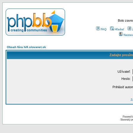
Bolo zaved
FAQ
Hľadať
Nastav
Obsah fóra hifi.slovanet.sk
Zadajte prosím
Užívateľ:
Heslo:
Prihlásiť auto
Za
Powered 
Slovenský p