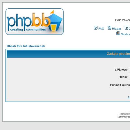
Bolo zaved
FAQ
Hľadať
Nastav
Obsah fóra hifi.slovanet.sk
Zadajte prosím
Užívateľ:
Heslo:
Prihlásiť auto
Za
Powered 
Slovenský p