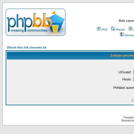
Bolo zaved
FAQ
Hľadať
Nastav
Obsah fóra hifi.slovanet.sk
Zadajte prosím
Užívateľ:
Heslo:
Prihlásiť auto
Za
Powered 
Slovenský p