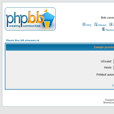
Bolo zaved
FAQ
Hľadať
Nastav
Obsah fóra hifi.slovanet.sk
Zadajte prosím
Užívateľ:
Heslo:
Prihlásiť auto
Za
Powered 
Slovenský p