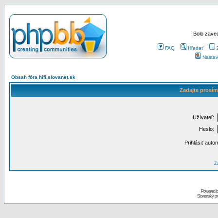
Bolo zaved
FAQ
Hľadať
Nastav
Obsah fóra hifi.slovanet.sk
Zadajte prosím
Užívateľ:
Heslo:
Prihlásiť auto
Za
Powered 
Slovenský p