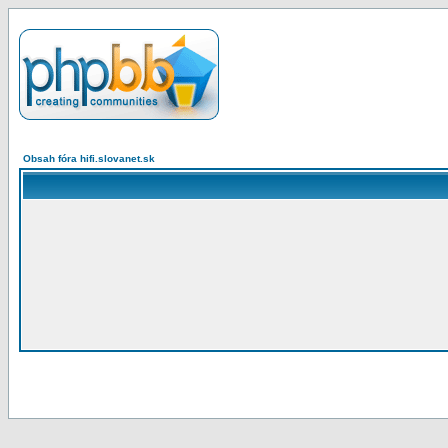
Obsah fóra hifi.slovanet.sk