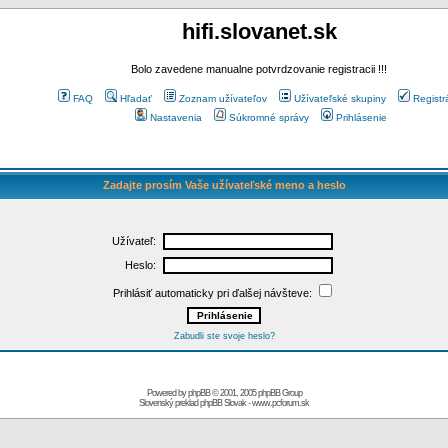
hifi.slovanet.sk
Bolo zavedene manualne potvrdzovanie registracii !!!
FAQ
Hľadať
Zoznam užívateľov
Užívateľské skupiny
Registr
Nastavenia
Súkromné správy
Prihlásenie
Zadajte prosím Vaše užívateľské meno a heslo
Užívateľ:
Heslo:
Prihlásiť automaticky pri ďalšej návšteve:
Zabudli ste svoje heslo?
Powered by
phpBB
© 2001, 2005 phpBB Group
Slovenský preklad
phpBB Slovak
-
www.pcforum.sk