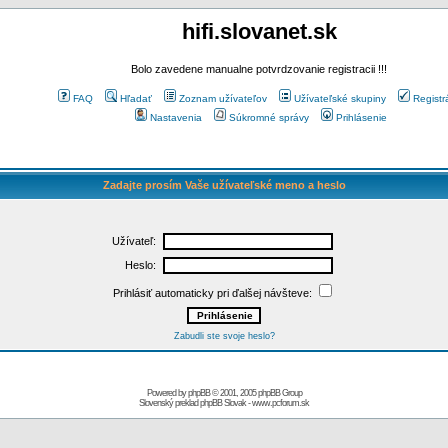
hifi.slovanet.sk
Bolo zavedene manualne potvrdzovanie registracii !!!
FAQ
Hľadať
Zoznam užívateľov
Užívateľské skupiny
Registr
Nastavenia
Súkromné správy
Prihlásenie
Zadajte prosím Vaše užívateľské meno a heslo
Užívateľ:
Heslo:
Prihlásiť automaticky pri ďalšej návšteve:
Zabudli ste svoje heslo?
Powered by
phpBB
© 2001, 2005 phpBB Group
Slovenský preklad
phpBB Slovak
-
www.pcforum.sk