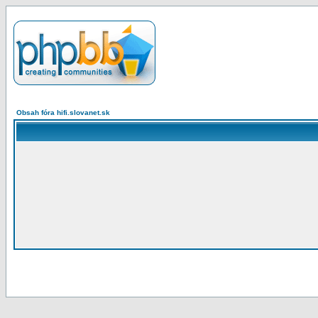
Obsah fóra hifi.slovanet.sk