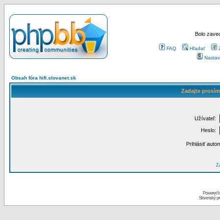
Bolo zaved
FAQ
Hľadať
Nastav
Obsah fóra hifi.slovanet.sk
Zadajte prosím
Užívateľ:
Heslo:
Prihlásiť auto
Za
Powered 
Slovenský p