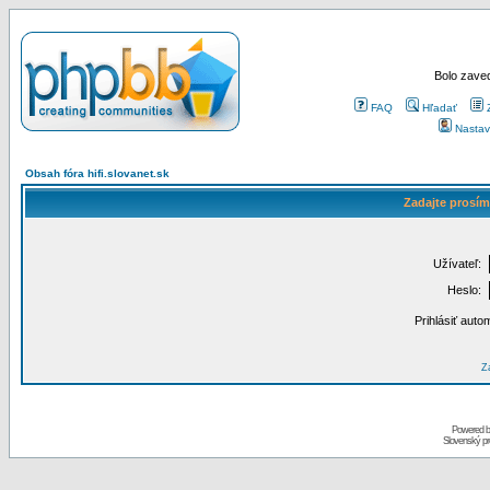
Bolo zaved
FAQ
Hľadať
Nastav
Obsah fóra hifi.slovanet.sk
Zadajte prosím
Užívateľ:
Heslo:
Prihlásiť auto
Za
Powered 
Slovenský p