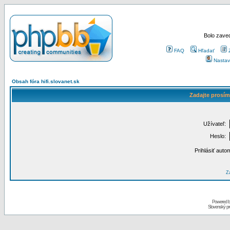
Bolo zaved
FAQ
Hľadať
Nastav
Obsah fóra hifi.slovanet.sk
Zadajte prosím
Užívateľ:
Heslo:
Prihlásiť auto
Za
Powered 
Slovenský p