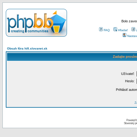
Bolo zaved
FAQ
Hľadať
Nastav
Obsah fóra hifi.slovanet.sk
Zadajte prosím
Užívateľ:
Heslo:
Prihlásiť auto
Za
Powered 
Slovenský p