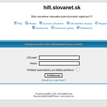
hifi.slovanet.sk
Bolo zavedene manualne potvrdzovanie registracii !!!
FAQ
Hľadať
Zoznam užívateľov
Užívateľské skupiny
Registr
Nastavenia
Súkromné správy
Prihlásenie
Zadajte prosím Vaše užívateľské meno a heslo
Užívateľ:
Heslo:
Prihlásiť automaticky pri ďalšej návšteve:
Zabudli ste svoje heslo?
Powered by
phpBB
© 2001, 2005 phpBB Group
Slovenský preklad
phpBB Slovak
-
www.pcforum.sk