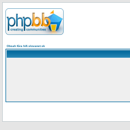
Obsah fóra hifi.slovanet.sk