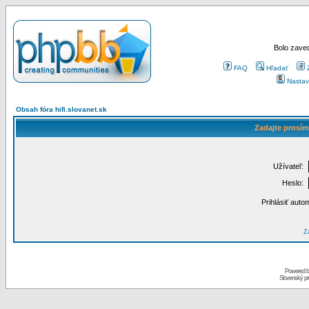
Bolo zaved
FAQ
Hľadať
Nastav
Obsah fóra hifi.slovanet.sk
Zadajte prosím
Užívateľ:
Heslo:
Prihlásiť auto
Za
Powered 
Slovenský p