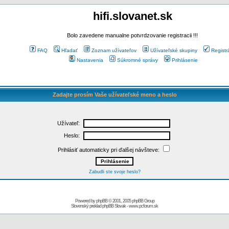
hifi.slovanet.sk
Bolo zavedene manualne potvrdzovanie registracii !!!
FAQ
Hľadať
Zoznam užívateľov
Užívateľské skupiny
Registr
Nastavenia
Súkromné správy
Prihlásenie
Zadajte prosím Vaše užívateľské meno a heslo
Užívateľ:
Heslo:
Prihlásiť automaticky pri ďalšej návšteve:
Zabudli ste svoje heslo?
Powered by
phpBB
© 2001, 2005 phpBB Group
Slovenský preklad
phpBB Slovak
-
www.pcforum.sk