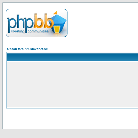
Obsah fóra hifi.slovanet.sk