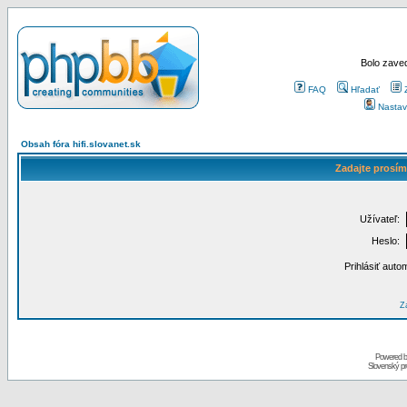
Bolo zaved
FAQ
Hľadať
Nastav
Obsah fóra hifi.slovanet.sk
Zadajte prosím
Užívateľ:
Heslo:
Prihlásiť auto
Za
Powered 
Slovenský p