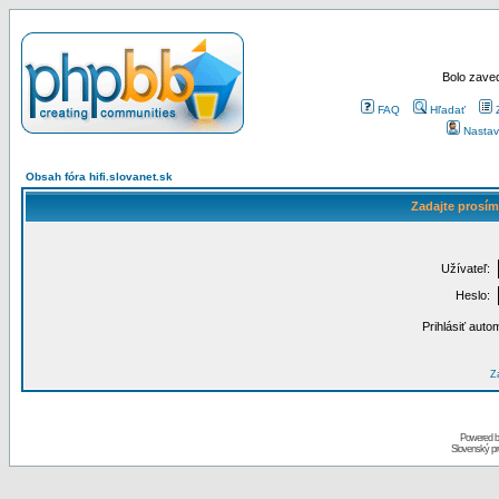
Bolo zaved
FAQ
Hľadať
Nastav
Obsah fóra hifi.slovanet.sk
Zadajte prosím
Užívateľ:
Heslo:
Prihlásiť auto
Za
Powered 
Slovenský p