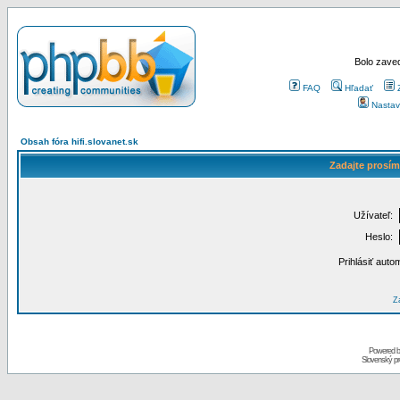
Bolo zaved
FAQ
Hľadať
Nastav
Obsah fóra hifi.slovanet.sk
Zadajte prosím
Užívateľ:
Heslo:
Prihlásiť auto
Za
Powered 
Slovenský p