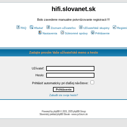
hifi.slovanet.sk
Bolo zavedene manualne potvrdzovanie registracii !!!
FAQ
Hľadať
Zoznam užívateľov
Užívateľské skupiny
Registr
Nastavenia
Súkromné správy
Prihlásenie
Zadajte prosím Vaše užívateľské meno a heslo
Užívateľ:
Heslo:
Prihlásiť automaticky pri ďalšej návšteve:
Zabudli ste svoje heslo?
Powered by
phpBB
© 2001, 2005 phpBB Group
Slovenský preklad
phpBB Slovak
-
www.pcforum.sk