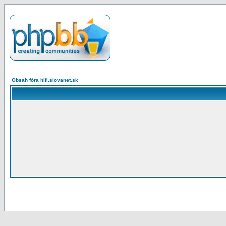
Obsah fóra hifi.slovanet.sk