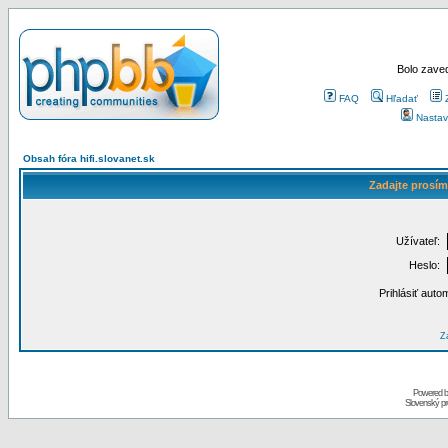
Bolo zaved
FAQ
Hľadať
Nastav
Obsah fóra hifi.slovanet.sk
Zadajte prosím
Užívateľ:
Heslo:
Prihlásiť auto
Za
Powered 
Slovenský p