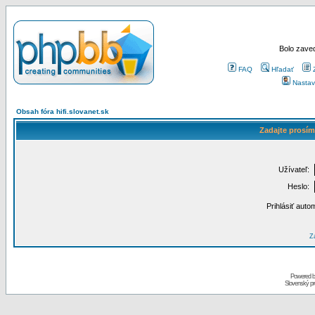
Bolo zaved
FAQ
Hľadať
Nastav
Obsah fóra hifi.slovanet.sk
Zadajte prosím
Užívateľ:
Heslo:
Prihlásiť auto
Za
Powered 
Slovenský p