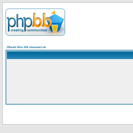
Obsah fóra hifi.slovanet.sk