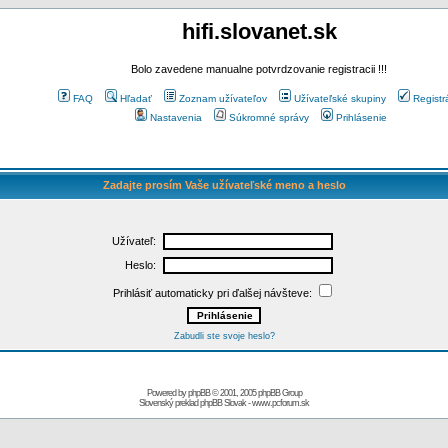
hifi.slovanet.sk
Bolo zavedene manualne potvrdzovanie registracii !!!
FAQ
Hľadať
Zoznam užívateľov
Užívateľské skupiny
Registr
Nastavenia
Súkromné správy
Prihlásenie
Zadajte prosím Vaše užívateľské meno a heslo
Užívateľ:
Heslo:
Prihlásiť automaticky pri ďalšej návšteve:
Zabudli ste svoje heslo?
Powered by
phpBB
© 2001, 2005 phpBB Group
Slovenský preklad
phpBB Slovak
-
www.pcforum.sk