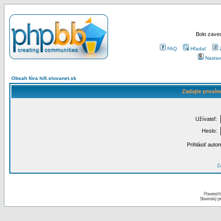
Bolo zaved
FAQ
Hľadať
Nastav
Obsah fóra hifi.slovanet.sk
Zadajte prosím
Užívateľ:
Heslo:
Prihlásiť auto
Za
Powered 
Slovenský p