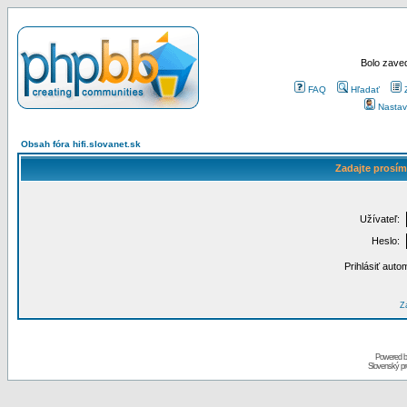
Bolo zaved
FAQ
Hľadať
Nastav
Obsah fóra hifi.slovanet.sk
Zadajte prosím
Užívateľ:
Heslo:
Prihlásiť auto
Za
Powered 
Slovenský p