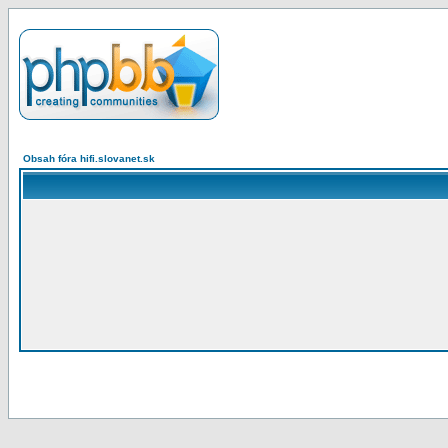
Obsah fóra hifi.slovanet.sk