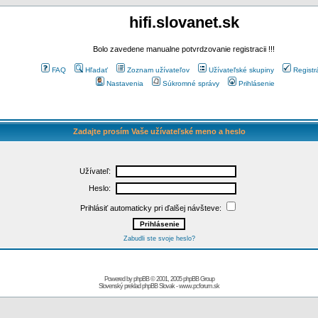
hifi.slovanet.sk
Bolo zavedene manualne potvrdzovanie registracii !!!
FAQ
Hľadať
Zoznam užívateľov
Užívateľské skupiny
Registr
Nastavenia
Súkromné správy
Prihlásenie
Zadajte prosím Vaše užívateľské meno a heslo
Užívateľ:
Heslo:
Prihlásiť automaticky pri ďalšej návšteve:
Zabudli ste svoje heslo?
Powered by
phpBB
© 2001, 2005 phpBB Group
Slovenský preklad
phpBB Slovak
-
www.pcforum.sk