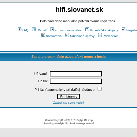
hifi.slovanet.sk
Bolo zavedene manualne potvrdzovanie registracii !!!
FAQ
Hľadať
Zoznam užívateľov
Užívateľské skupiny
Registr
Nastavenia
Súkromné správy
Prihlásenie
Zadajte prosím Vaše užívateľské meno a heslo
Užívateľ:
Heslo:
Prihlásiť automaticky pri ďalšej návšteve:
Zabudli ste svoje heslo?
Powered by
phpBB
© 2001, 2005 phpBB Group
Slovenský preklad
phpBB Slovak
-
www.pcforum.sk