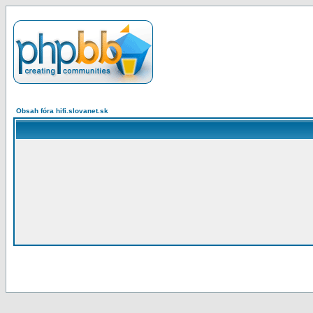
Obsah fóra hifi.slovanet.sk