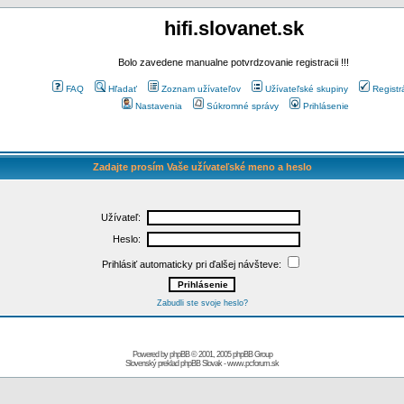
hifi.slovanet.sk
Bolo zavedene manualne potvrdzovanie registracii !!!
FAQ
Hľadať
Zoznam užívateľov
Užívateľské skupiny
Registr
Nastavenia
Súkromné správy
Prihlásenie
Zadajte prosím Vaše užívateľské meno a heslo
Užívateľ:
Heslo:
Prihlásiť automaticky pri ďalšej návšteve:
Zabudli ste svoje heslo?
Powered by
phpBB
© 2001, 2005 phpBB Group
Slovenský preklad
phpBB Slovak
-
www.pcforum.sk