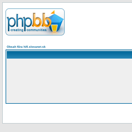
Obsah fóra hifi.slovanet.sk