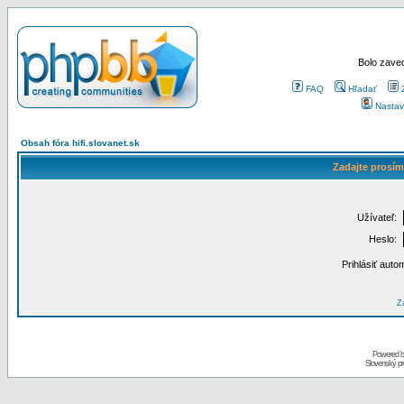
Bolo zaved
FAQ
Hľadať
Nastav
Obsah fóra hifi.slovanet.sk
Zadajte prosím
Užívateľ:
Heslo:
Prihlásiť auto
Za
Powered 
Slovenský p