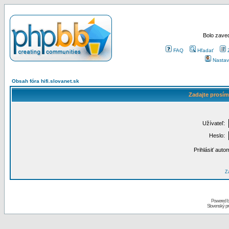
Bolo zaved
FAQ
Hľadať
Nastav
Obsah fóra hifi.slovanet.sk
Zadajte prosím
Užívateľ:
Heslo:
Prihlásiť auto
Za
Powered 
Slovenský p