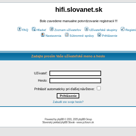
hifi.slovanet.sk
Bolo zavedene manualne potvrdzovanie registracii !!!
FAQ
Hľadať
Zoznam užívateľov
Užívateľské skupiny
Registr
Nastavenia
Súkromné správy
Prihlásenie
Zadajte prosím Vaše užívateľské meno a heslo
Užívateľ:
Heslo:
Prihlásiť automaticky pri ďalšej návšteve:
Zabudli ste svoje heslo?
Powered by
phpBB
© 2001, 2005 phpBB Group
Slovenský preklad
phpBB Slovak
-
www.pcforum.sk