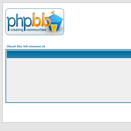
Obsah fóra hifi.slovanet.sk