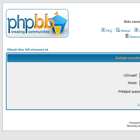
Bolo zaved
FAQ
Hľadať
Nastav
Obsah fóra hifi.slovanet.sk
Zadajte prosím
Užívateľ:
Heslo:
Prihlásiť auto
Za
Powered 
Slovenský p