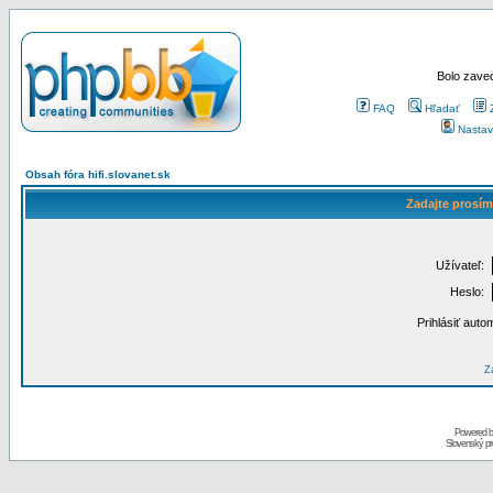
Bolo zaved
FAQ
Hľadať
Nastav
Obsah fóra hifi.slovanet.sk
Zadajte prosím
Užívateľ:
Heslo:
Prihlásiť auto
Za
Powered 
Slovenský p