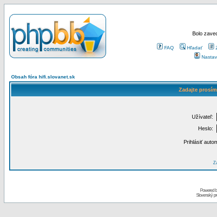
Bolo zaved
FAQ
Hľadať
Nastav
Obsah fóra hifi.slovanet.sk
Zadajte prosím
Užívateľ:
Heslo:
Prihlásiť auto
Za
Powered 
Slovenský p