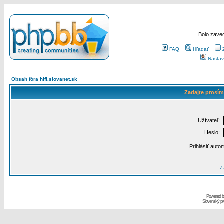
Bolo zaved
FAQ
Hľadať
Nastav
Obsah fóra hifi.slovanet.sk
Zadajte prosím
Užívateľ:
Heslo:
Prihlásiť auto
Za
Powered 
Slovenský p