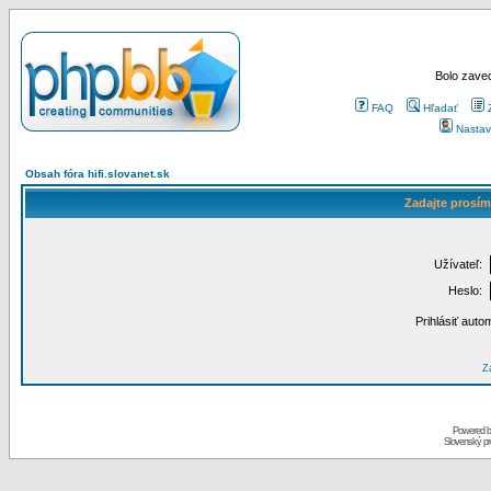
Bolo zaved
FAQ
Hľadať
Nastav
Obsah fóra hifi.slovanet.sk
Zadajte prosím
Užívateľ:
Heslo:
Prihlásiť auto
Za
Powered 
Slovenský p