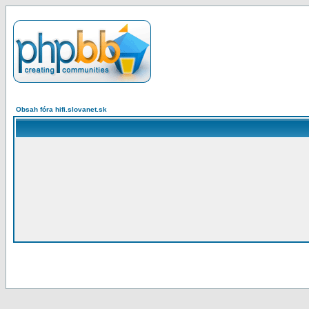
Obsah fóra hifi.slovanet.sk