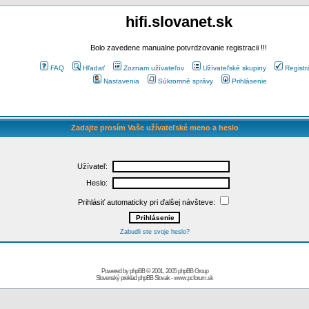
hifi.slovanet.sk
Bolo zavedene manualne potvrdzovanie registracii !!!
FAQ
Hľadať
Zoznam užívateľov
Užívateľské skupiny
Registr
Nastavenia
Súkromné správy
Prihlásenie
Zadajte prosím Vaše užívateľské meno a heslo
Užívateľ:
Heslo:
Prihlásiť automaticky pri ďalšej návšteve:
Zabudli ste svoje heslo?
Powered by
phpBB
© 2001, 2005 phpBB Group
Slovenský preklad
phpBB Slovak
-
www.pcforum.sk