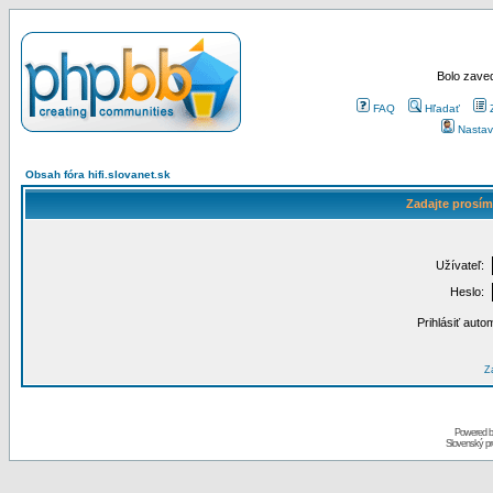
Bolo zaved
FAQ
Hľadať
Nastav
Obsah fóra hifi.slovanet.sk
Zadajte prosím
Užívateľ:
Heslo:
Prihlásiť auto
Za
Powered 
Slovenský p