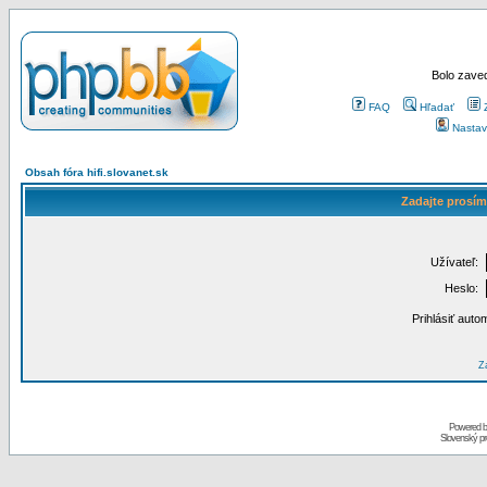
Bolo zaved
FAQ
Hľadať
Nastav
Obsah fóra hifi.slovanet.sk
Zadajte prosím
Užívateľ:
Heslo:
Prihlásiť auto
Za
Powered 
Slovenský p